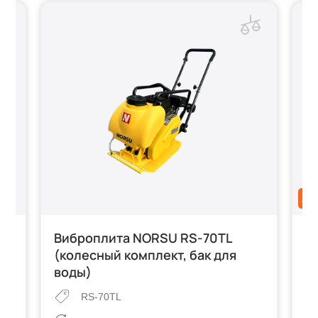
АК
Виброплита NORSU RS-70TL
В
(колесный комплект, бак для
(
воды)
в
RS-70TL