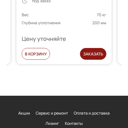
под заказ
 кг
Вес
70 кг
Ве
 мм
Глубина уплотнения
200 мм
Гл
Цену уточняйте
Ц
С
В КОРЗИНУ
ЗАКАЗАТЬ
Акции
Сервис и ремонт
Оплата и доставка
Лизинг
Контакты