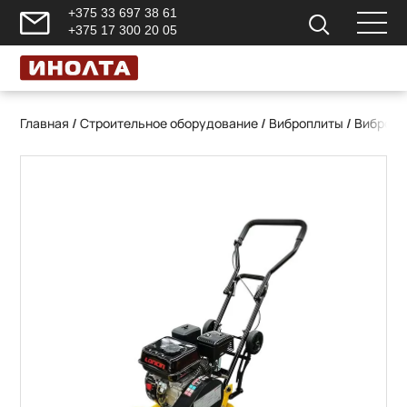
+375 33 697 38 61
+375 17 300 20 05
Главная
/
Строительное оборудование
/
Виброплиты
/
Вибропл