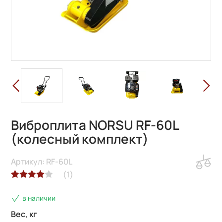
Виброплита NORSU RF-60L
(колесный комплект)
Артикул: RF-60L
(
1
)
Рейтинг
1
в наличии
4.00
из 5
на основе
Вес, кг