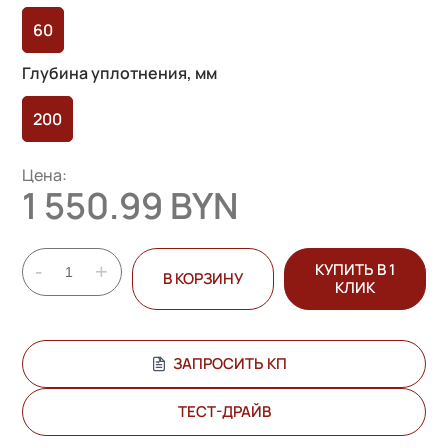
опроса
60
пользователя
Глубина уплотнения, мм
200
Цена:
1 550.99 BYN
-
+
КУПИТЬ В 1
В КОРЗИНУ
КЛИК
ЗАПРОСИТЬ КП
ТЕСТ-ДРАЙВ