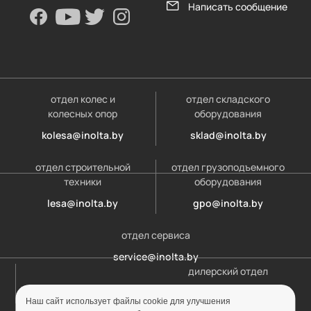
Написать сообщение
отдел колес и
отдел складского
колесных опор
оборудования
kolesa@inolta.by
sklad@inolta.by
отдел строительной
отдел грузоподъемного
техники
оборудования
lesa@inolta.by
gpo@inolta.by
отдел сервиса
service@inolta.by
дилерский отдел
opt@inolta.by
Наш сайт использует файлы cookie для улучшения