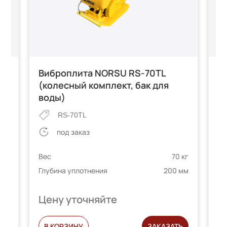
Виброплита NORSU RS-70TL
В
(колесный комплект, бак для
(
воды)
RS-70TL
под заказ
Ве
 кг
Вес
70 кг
Гл
 мм
Глубина уплотнения
200 мм
Цену уточняйте
Ц
С
В КОРЗИНУ
ЗАКАЗАТЬ