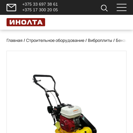
+375 33 697 38 61
+375 17 300 20 05
Главная
/
Строительное оборудование
/
Виброплиты
/
Бензино