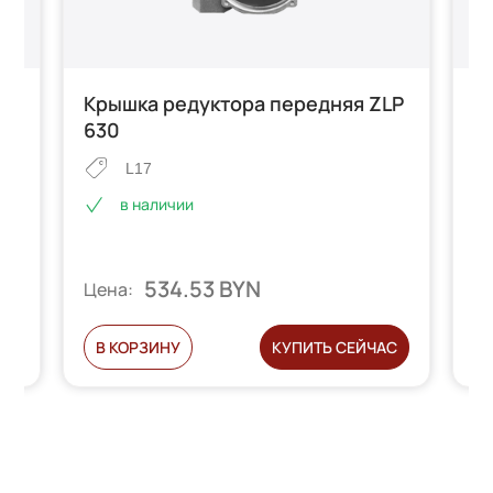
ь)
Крышка редуктора передняя ZLP
Ф
630
Z
L17
в наличии
534.53 BYN
Цена:
Ц
С
В КОРЗИНУ
КУПИТЬ СЕЙЧАС