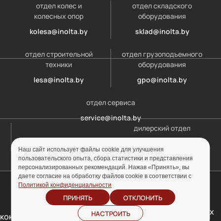
отдел колес и
отдел складского
колесных опор
оборудования
kolesa@inolta.by
sklad@inolta.by
отдел строительной
отдел грузоподъемного
техники
оборудования
lesa@inolta.by
gpo@inolta.by
отдел сервиса
service@inolta.by
дилерский отдел
opt@inolta.by
Наш сайт использует файлы cookie для улучшения
пользовательского опыта, сбора статистики и представления
персонализированных рекомендаций. Нажав «Принять», вы
даете согласие на обработку файлов cookie в соответствии с
© ООО «Инолта» 2010-2026 г. УНП 691302759
Политикой конфиденциальности
ПРИНЯТЬ
ОТКЛОНИТЬ
Отзыв согласия на
Политика
обработку персональных
НАСТРОИТЬ
конфиденциальности