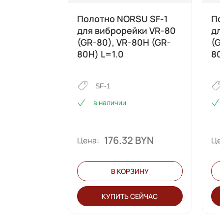
Полотно NORSU SF-1
П
для виброрейки VR-80
д
(GR-80), VR-80H (GR-
(
80H) L=1.0
8
SF-1
в наличии
176.32 BYN
Цена:
Це
В КОРЗИНУ
КУПИТЬ СЕЙЧАС