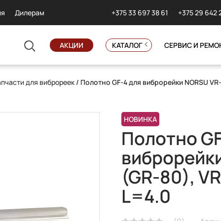
+375 33 697 38 61
+375 29 642 
ия
Дилерам
АКЦИИ
КАТАЛОГ
СЕРВИС И РЕМО
апчасти для виброреек
/ Полотно GF-4 для виброрейки NORSU VR-
НОВИНКА
Полотно GF
виброрейк
(GR-80), V
L=4.0