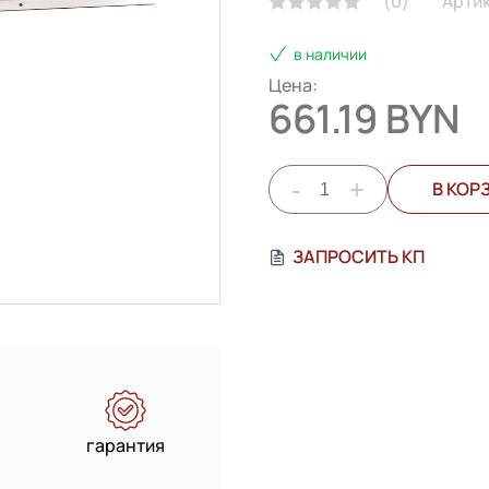
(
0
)
Артик
в наличии
Цена:
661.19 BYN
-
+
В КОР
ЗАПРОСИТЬ КП
гарантия