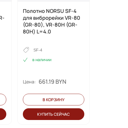
Полотно NORSU SF-4
Воздушный
R-
для виброрейки VR-80
мотора LO
(GR-80), VR-80H (GR-
80H) L=4.0
AF-390F
в наличи
SF-4
в наличии
661.19 BYN
29.
Цена:
Цена:
В КОРЗИНУ
В К
КУПИТЬ СЕЙЧАС
КУПИТ