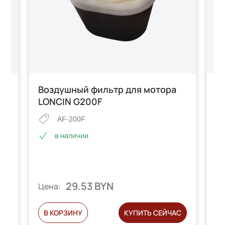
Воздушный фильтр для мотора
В
-
LONCIN G200F
L
AF-200F
в наличии
29.53 BYN
Цена:
Ц
С
В КОРЗИНУ
КУПИТЬ СЕЙЧАС