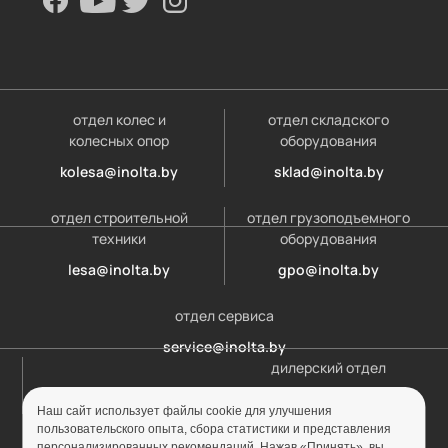
отдел колес и
отдел складского
колесных опор
оборудования
kolesa@inolta.by
sklad@inolta.by
отдел строительной
отдел грузоподъемного
техники
оборудования
lesa@inolta.by
gpo@inolta.by
отдел сервиса
service@inolta.by
дилерский отдел
opt@inolta.by
Наш сайт использует файлы cookie для улучшения
пользовательского опыта, сбора статистики и представления
персонализированных рекомендаций. Нажав «Принять», вы