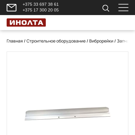
+375 33 697 38 61
+375 17 300 20 05
Главная
/
Строительное оборудование
/
Виброрейки
/
Запчаст