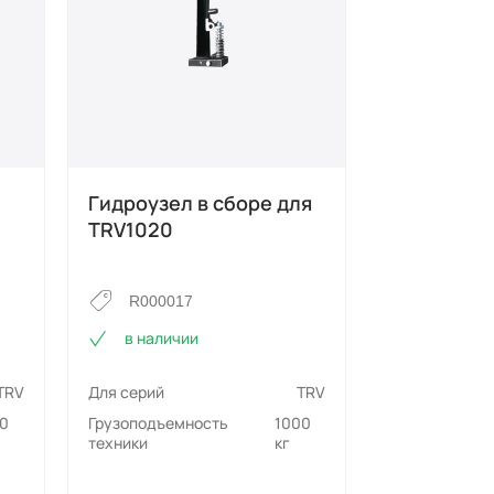
Гидроузел в сборе для
Гидроузел
TRV1020
TRV1030
R000017
R00002
в наличии
в наличи
TRV
Для серий
TRV
Для серий
00
Грузоподъемность
1000
Грузоподъемн
техники
кг
техники