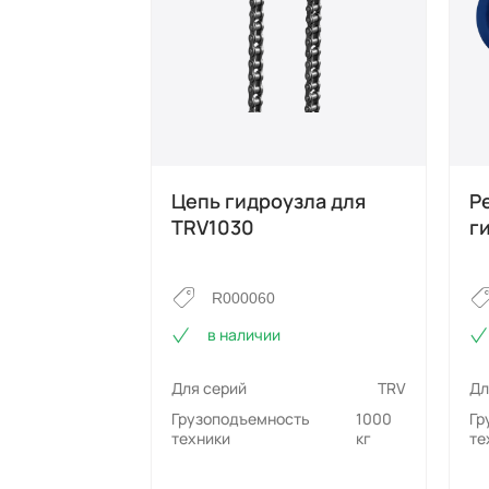
Цепь гидроузла для
Р
TRV1030
г
R000060
в наличии
Для серий
TRV
Дл
Грузоподъемность
1000
Гр
техники
кг
те