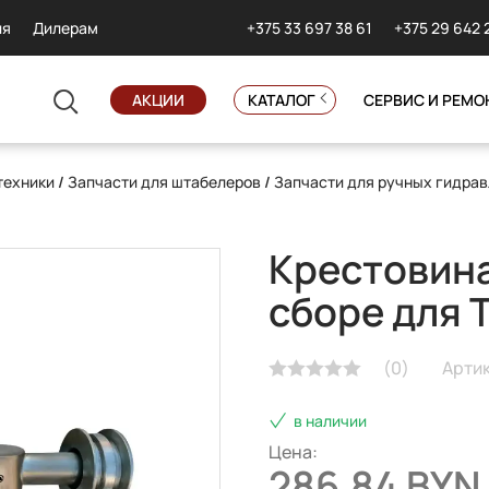
+375 33 697 38 61
+375 29 642 
ия
Дилерам
АКЦИИ
КАТАЛОГ
СЕРВИС И РЕМО
техники
/
Запчасти для штабелеров
/
Запчасти для ручных гидра
Крестовина
сборе для 
(
0
)
Артик
в наличии
Цена:
286.84 BYN