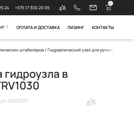
0
25 24
+375 17 300 20 05
НТ
ОПЛАТА И ДОСТАВКА
ЛИЗИНГ
КОНТАКТЫ
влических штабелеров
/
Гидравлический узел для ручного штабел
 гидроузла в
TRV1030
ул: R000071