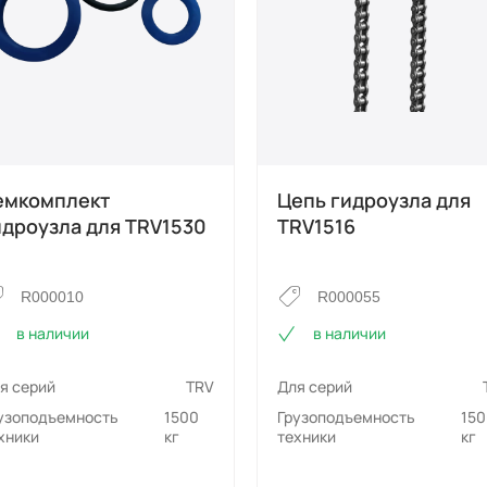
емкомплект
Цепь гидроузла для
идроузла для TRV1530
TRV1516
R000010
R000055
в наличии
в наличии
я серий
TRV
Для серий
узоподъемность
1500
Грузоподъемность
15
хники
кг
техники
кг