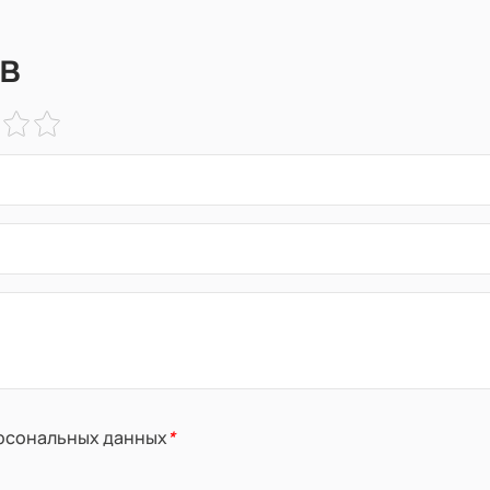
в
ерсональных данных
*