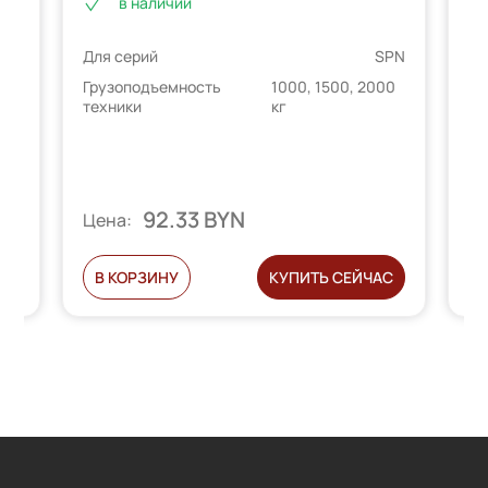
в наличии
Для серий
SPN
PN
Дл
Грузоподъемность
1000, 1500, 2000
техники
кг
00
Гр
те
92.33 BYN
Цена:
Ц
С
В КОРЗИНУ
КУПИТЬ СЕЙЧАС