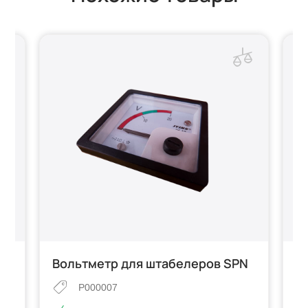
Вольтметр для штабелеров SPN
Р
д
P000007