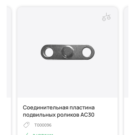
Соединительная пластина
О
подвильных роликов AC30
г
T000096
в наличии