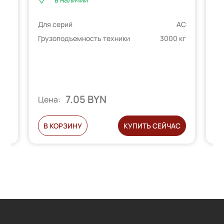
Для серий
AC
Дл
JC
Грузоподъемность техники
3000 кг
Гр
 кг
7.05 BYN
Цена:
Ц
С
В КОРЗИНУ
КУПИТЬ СЕЙЧАС