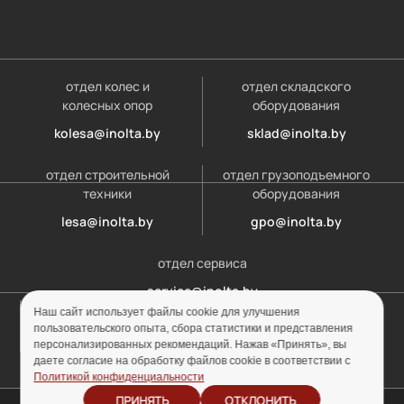
отдел колес и
отдел складского
колесных опор
оборудования
kolesa@inolta.by
sklad@inolta.by
отдел строительной
отдел грузоподъемного
техники
оборудования
lesa@inolta.by
gpo@inolta.by
отдел сервиса
service@inolta.by
дилерский отдел
Наш сайт использует файлы cookie для улучшения
пользовательского опыта, сбора статистики и представления
opt@inolta.by
персонализированных рекомендаций. Нажав «Принять», вы
даете согласие на обработку файлов cookie в соответствии с
Политикой конфиденциальности
ПРИНЯТЬ
ОТКЛОНИТЬ