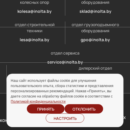
колесных опор
оборудования
kolesa@inolta.by
sklad@inolta.by
отдел строительной
отдел грузоподъемного
техники
оборудования
lesa@inolta.by
gpo@inolta.by
отдел сервиса
service@inolta.by
дилерский отдел
opt@inolta.by
Наш сайт использует файлы cookie для улучшения
пользовательского опыта, сбора статистики и представления
персонализированных рекомендаций. Нажав «Принять», вы
даете согласие на обработку файлов cookie в соответствии с
© ООО «Инолта» 2010-2026 г. УНП 691302759
Политикой конфиденциальности
ПРИНЯТЬ
ОТКЛОНИТЬ
Отзыв согласия на
Политика
обработку персональных
НАСТРОИТЬ
конфиденциальности
данных