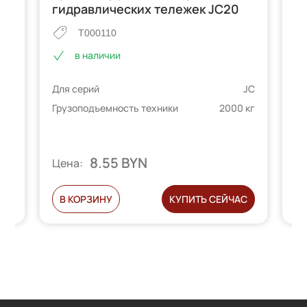
гидравлических тележек JC20
ц
т
T000110
в наличии
 JC
Для серий
JC
 кг
Дл
Грузоподъемность техники
2000 кг
Гр
8.55 BYN
Цена:
Ц
С
В КОРЗИНУ
КУПИТЬ СЕЙЧАС