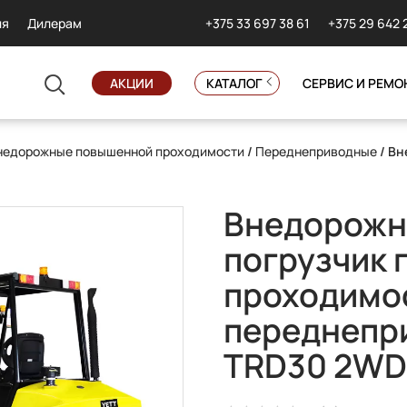
+375 33 697 38 61
+375 29 642 
ия
Дилерам
АКЦИИ
КАТАЛОГ
СЕРВИС И РЕМО
недорожные повышенной проходимости
/
Переднеприводные
/ Вн
Внедорожн
погрузчик
проходимо
переднепр
TRD30 2WD