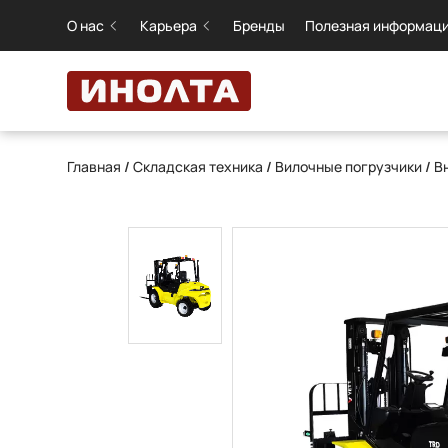
О нас
Карьера
Бренды
Полезная информац
Главная
/
Складская техника
/
Вилочные погрузчики
/
В