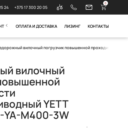
0
25 24
+375 17 300 20 05
НТ
ОПЛАТА И ДОСТАВКА
ЛИЗИНГ
КОНТАКТЫ
едорожный вилочный погрузчик повышенной проходимости пе
ый вилочный
 повышенной
сти
иводный YETT
-YA-M400-3W