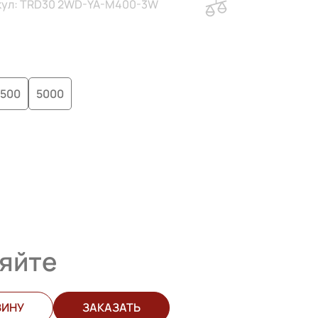
кул: TRD30 2WD-YA-M400-3W
3500
5000
яйте
ЗИНУ
ЗАКАЗАТЬ