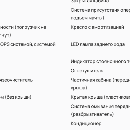
Закрытая кабина
Система присутствия опер
подъем мачты)
ности (погрузчик не
Кресло с амортизацией
гнут)
 OPS системой, системой
LED лампа заднего хода
Индикатор стояночного 
Огнетушитель
рязеочиститель
Частичная кабина (передн
крыша)
м (без крыши)
Крытая крыша (пластиков
Система омывания передн
(разбрызгиватель)
Кондиционер