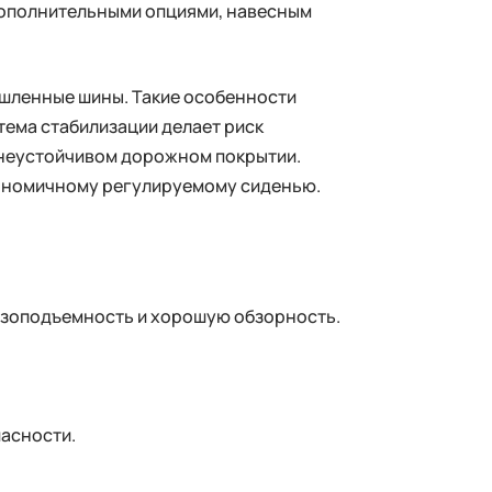
дополнительными опциями, навесным
ышленные шины. Такие особенности
ема стабилизации делает риск
неустойчивом дорожном покрытии.
гономичному регулируемому сиденью.
узоподъемность и хорошую обзорность.
пасности.