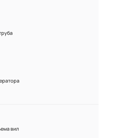
труба
ператора
ема вил