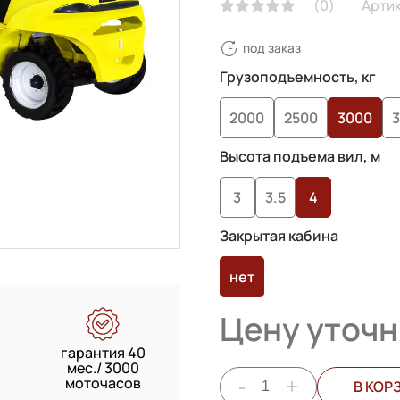
(
0
)
Арти
под заказ
Грузоподъемность, кг
2000
2500
3000
Высота подъема вил, м
3
3.5
4
Закрытая кабина
нет
Цену уточн
гарантия 40
мес./ 3000
моточасов
-
+
В КОР