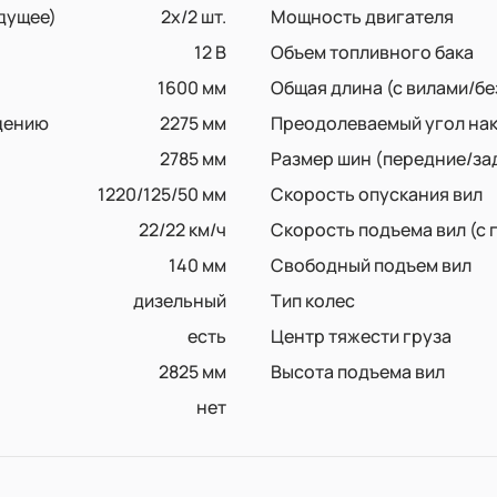
едущее)
2x/2 шт.
Мощность двигателя
12 B
Объем топливного бака
1600 мм
Общая длина (с вилами/бе
дению
2275 мм
Преодолеваемый угол на
2785 мм
Размер шин (передние/за
1220/125/50 мм
Скорость опускания вил
22/22 км/ч
Скорость подъема вил (с 
140 мм
Свободный подъем вил
дизельный
Тип колес
есть
Центр тяжести груза
2825 мм
Высота подъема вил
нет