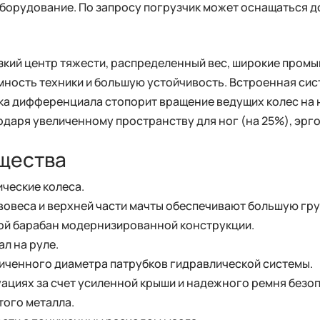
борудование. По запросу погрузчик может оснащаться 
кий центр тяжести, распределенный вес, широкие пром
ость техники и большую устойчивость. Встроенная сист
а дифференциала стопорит вращение ведущих колес на 
даря увеличенному пространству для ног (на 25%), эр
щества
ческие колеса.
овеса и верхней части мачты обеспечивают большую гр
ой барабан модернизированной конструкции.
л на руле.
личенного диаметра патрубков гидравлической системы.
ациях за счет усиленной крыши и надежного ремня безо
того металла.