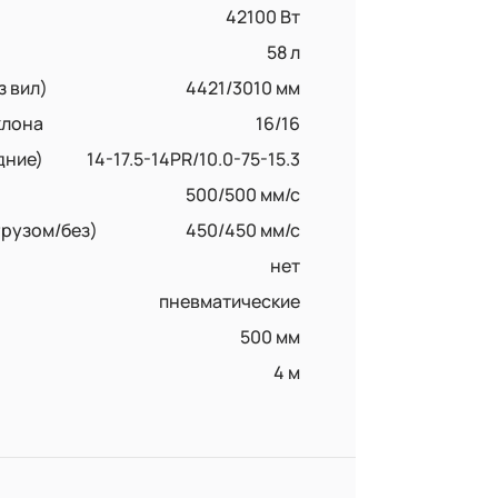
42100 Вт
58 л
з вил)
4421/3010 мм
клона
16/16
дние)
14-17.5-14PR/10.0-75-15.3
500/500 мм/с
грузом/без)
450/450 мм/с
нет
пневматические
500 мм
4 м