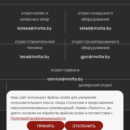
отдел колес и
отдел складского
колесных опор
оборудования
kolesa@inolta.by
sklad@inolta.by
отдел строительной
отдел грузоподъемного
техники
оборудования
lesa@inolta.by
gpo@inolta.by
отдел сервиса
service@inolta.by
дилерский отдел
opt@inolta.by
Наш сайт использует файлы cookie для улучшения
пользовательского опыта, сбора статистики и представления
персонализированных рекомендаций. Нажав «Принять», вы
даете согласие на обработку файлов cookie в соответствии с
© ООО «Инолта» 2010-2026 г. УНП 691302759
Политикой конфиденциальности
ПРИНЯТЬ
ОТКЛОНИТЬ
Отзыв согласия на