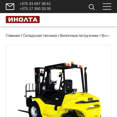
+375 33 697 38 61
+375 17 300 20 05
Главная
/
Складская техника
/
Вилочные погрузчики
/
Внедоро