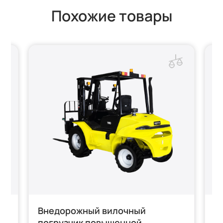
Похожие товары
ой
Внедорожный вилочный
Б
погрузчик повышенной
R