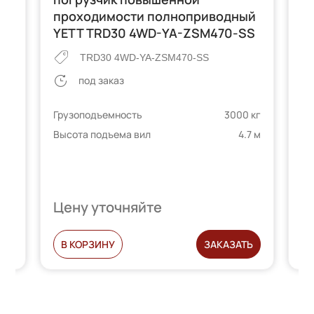
проходимости полноприводный
с
YETT TRD30 4WD-YA-ZSM470-SS
с
TRD30 4WD-YA-ZSM470-SS
под заказ
 кг
Грузоподъемность
3000 кг
Гр
8 м
Высота подъема вил
4.7 м
Вы
Цену уточняйте
Ц
Ь
В КОРЗИНУ
ЗАКАЗАТЬ