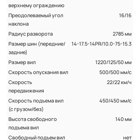
верхнему ограждению
Преодолеваемый угол
16/16
наклона
Радиус разворота
2785 мм
Размер шин (передние/
14-17.5-14PR/10.0-75-15.3
задние)
Размер вил
1220/125/50 мм
Скорость опускания вил
500/500 мм/с
Скорость
22/22 км/ч
передвижения
Скорость подъема вил
450/450 мм/с
(с грузом/без)
Высота свободного
140 мм
подъема вил
Свободный подъем вил
нет