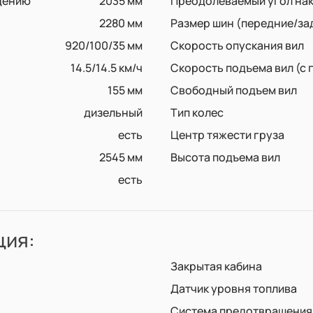
дению
2035 мм
Преодолеваемый угол на
2280 мм
Размер шин (передние/за
920/100/35 мм
Скорость опускания вил
14.5/14.5 км/ч
Скорость подъема вил (с 
155 мм
Свободный подъем вил
дизельный
Тип колес
есть
Центр тяжести груза
2545 мм
Высота подъема вил
есть
ция:
Закрытая кабина
Датчик уровня топлива
Система предотвращения 