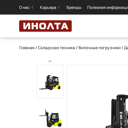
О нас
Карьера
Бренды
Полезная информац
Главная
/
Складская техника
/
Вилочные погрузчики
/
Д