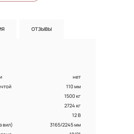
ИЯ
ОТЗЫВЫ
и
нет
ачтой
110 мм
1500 кг
2724 кг
12 B
з вил)
3165/2245 мм