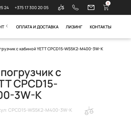
0
25 24
+375 17 300 20 05
НТ
ОПЛАТА И ДОСТАВКА
ЛИЗИНГ
КОНТАКТЫ
огрузчик с кабиной YETT CPCD15-WS5K2-M400-3W-K
погрузчик с
TT CPCD15-
00-3W-K
кул: CPCD15-WS5K2-M400-3W-K