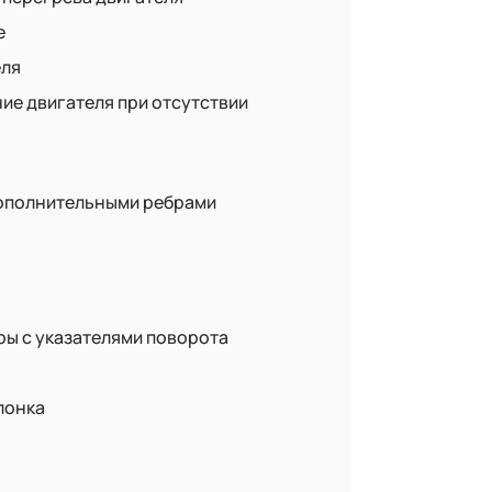
е
еля
ие двигателя при отсутствии
дополнительными ребрами
ы с указателями поворота
лонка