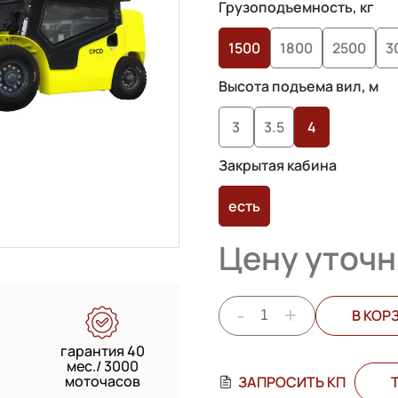
Грузоподъемность, кг
1500
1800
2500
3
Высота подъема вил, м
3
3.5
4
Закрытая кабина
есть
Цену уточн
-
+
В КОР
гарантия 40
мес./ 3000
моточасов
ЗАПРОСИТЬ КП