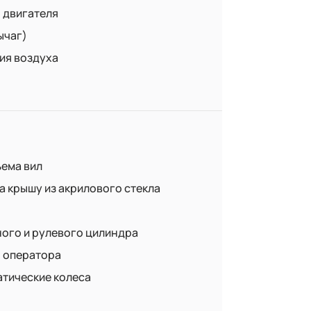
 двигателя
ычаг)
ия воздуха
ема вил
а крышу из акрилового стекла
ого и рулевого цилиндра
 оператора
тические колеса