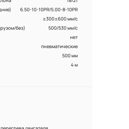
клона
18/21
дние)
6.50-10-10PR/5.00-8-10PR
≥300≤600 мм/с
грузом/без)
500/530 мм/с
нет
пневматические
500 мм
4 м
перегрева двигателя