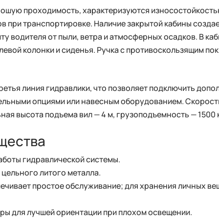
ошую проходимость, характеризуются износостойкость
в при транспортировке. Наличие закрытой кабины созда
ту водителя от пыли, ветра и атмосферных осадков. В каб
евой колонки и сиденья. Ручка с противоскользящим пок
ретья линия гидравлики, что позволяет подключить доп
льными опциями или навесным оборудованием. Скорость
ьная высота подъема вил — 4 м, грузоподъемность — 1500 к
щества
аботы гидравлической системы.
 цельного литого металла.
печивает простое обслуживание; для хранения личных в
ры для лучшей ориентации при плохом освещении.