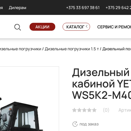
+375 33 697 38 61
+375 29 642 
ия
Дилерам
АКЦИИ
КАТАЛОГ
СЕРВИС И РЕМО
изельные погрузчики
/
Дизельные погрузчики 1.5 т
/ Дизельный п
Дизельный 
кабиной YE
WS5K2-M4
(
0
)
Арти
под заказ