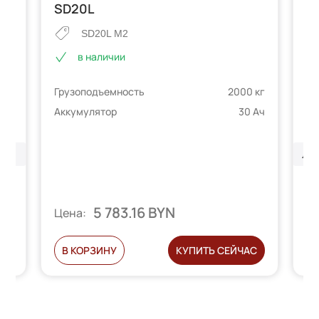
SD20L
о
D
SD20L M2
в наличии
Грузоподъемность
2000 кг
 кг
Гр
Аккумулятор
30 Ач
 Ач
Ак
ЛИ
Ц
5 783.16 BYN
Цена:
С
В КОРЗИНУ
КУПИТЬ СЕЙЧАС