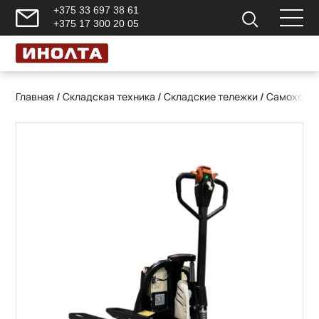
+375 33 697 38 61
+375 17 300 20 05
Главная
/
Складская техника
/
Складские тележки
/
Самоходны