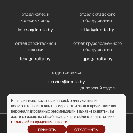
отдел колес и
отдел складского
колесных опор
оборудования
kolesa@inolta.by
sklad@inolta.by
отдел строительной
отдел грузоподъемного
техники
оборудования
lesa@inolta.by
gpo@inolta.by
отдел сервиса
service@inolta.by
дилерский отдел
opt@inolta.by
Наш сайт использует файлы cookie для улучшения
пользовательского опыта, сбора статистики и представления
персонализированных рекомендаций. Нажав «Принять», вы
даете согласие на обработку файлов cookie в соответствии с
© ООО «Инолта» 2010-2026 г. УНП 691302759
Политикой конфиденциальности
ПРИНЯТЬ
ОТКЛОНИТЬ
Отзыв согласия на