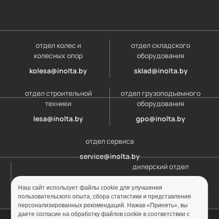
отдел колес и
отдел складского
колесных опор
оборудования
kolesa@inolta.by
sklad@inolta.by
отдел строительной
отдел грузоподъемного
техники
оборудования
lesa@inolta.by
gpo@inolta.by
отдел сервиса
service@inolta.by
дилерский отдел
opt@inolta.by
Наш сайт использует файлы cookie для улучшения
пользовательского опыта, сбора статистики и представления
персонализированных рекомендаций. Нажав «Принять», вы
даете согласие на обработку файлов cookie в соответствии с