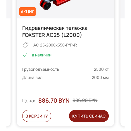
АКЦИЯ
Гидравлическая тележка
Г
FOXSTER AC25 (L2000)
у
A
AC 25-2000x550-P/P-R
в наличии
Грузоподъемность
2500 кг
е
 кг
Гр
Длина вил
2000 мм
 мм
Дл
телей
886.70 BYN
Ц
986.20 BYN
Цена:
Ь
В КОРЗИНУ
КУПИТЬ СЕЙЧАС