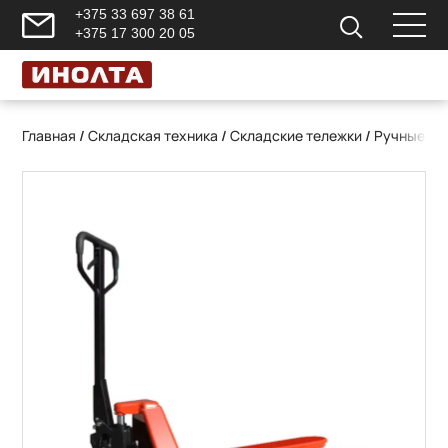
+375 33 697 38 61
+375 17 300 20 05
Главная
/
Складская техника
/
Складские тележки
/
Ручные ги