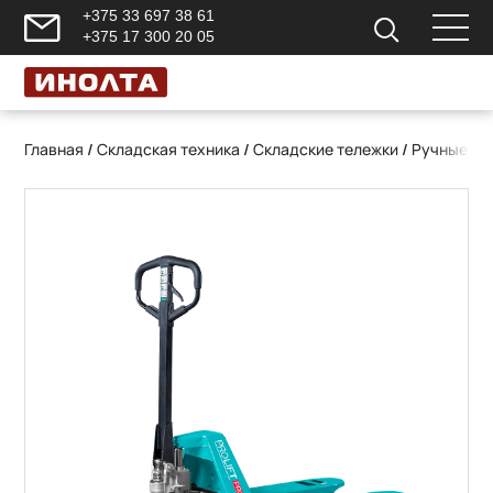
+375 33 697 38 61
+375 17 300 20 05
Главная
/
Складская техника
/
Складские тележки
/
Ручные ги