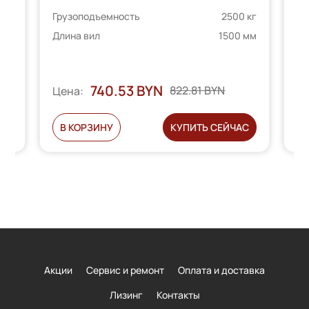
Грузоподъемность
2500 кг
Гр
е
 кг
Длина вил
1500 мм
Дл
 мм
телей
740.53 BYN
Ц
822.81 BYN
Цена:
Ь
В КОРЗИНУ
КУПИТЬ СЕЙЧАС
Акции
Сервис и ремонт
Оплата и доставка
Лизинг
Контакты