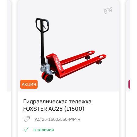
АКЦИЯ
НО
Гидравлическая тележка
Г
FOXSTER AC25 (L1500)
P
AC 25-1500x550-P/P-R
в наличии