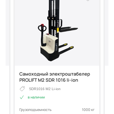
р
Самоходный электроштабелер
С
PROLIFT M2 SDR 1016 li-ion
S
SDR1016 M2 Li-ion
в наличии
Гр
 кг
Грузоподъемность
1000 кг