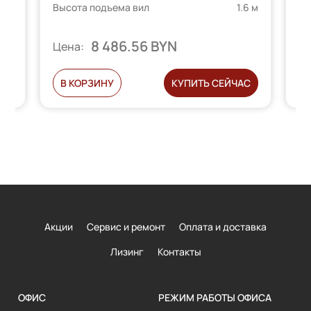
Вы
6 м
Высота подъема вил
1.6 м
8 486.56 BYN
Ц
Цена:
С
В КОРЗИНУ
КУПИТЬ СЕЙЧАС
Акции
Сервис и ремонт
Оплата и доставка
Лизинг
Контакты
ОФИС
РЕЖИМ РАБОТЫ ОФИСА