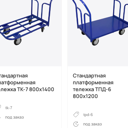
тандартная
Стандартная
латформенная
платформенная
ележка ТК-7 800х1400
тележка ТПД-6
800х1200
tk-7
tpd-6
под заказ
под заказ