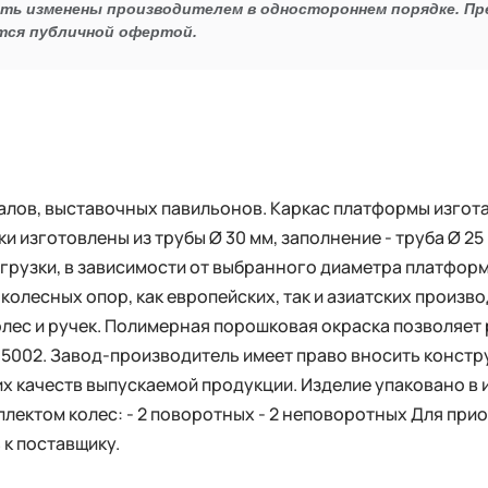
ыть изменены производителем в одностороннем порядке. П
тся публичной офертой.
лов, выставочных павильонов. Каркас платформы изготав
ки изготовлены из трубы Ø 30 мм, заполнение - труба Ø 2
агрузки, в зависимости от выбранного диаметра платфор
олесных опор, как европейских, так и азиатских произво
лес и ручек. Полимерная порошковая окраска позволяет 
L 5002. Завод-производитель имеет право вносить конст
их качеств выпускаемой продукции. Изделие упаковано в
лектом колес: - 2 поворотных - 2 неповоротных Для при
 к поставщику.