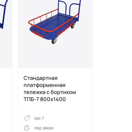
Стандартная
Стандартн
платформенная
платформ
тележка с бортиком
тележка Т
ТПБ-7 800х1400
ts-7
tpb-7
в наличи
под заказ