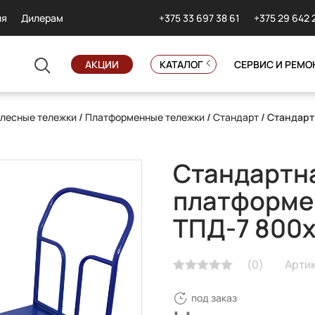
+375 33 697 38 61
+375 29 642 
ия
Дилерам
АКЦИИ
КАТАЛОГ
СЕРВИС И РЕМО
лесные тележки
/
Платформенные тележки
/
Стандарт
/ Стандарт
Стандартн
платформе
ТПД-7 800
(
0
)
Артик
под заказ