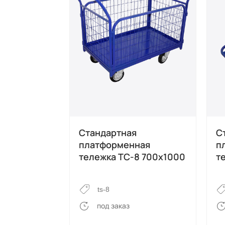
Стандартная
С
платформенная
п
тележка ТС-8 700х1000
т
ts-8
под заказ