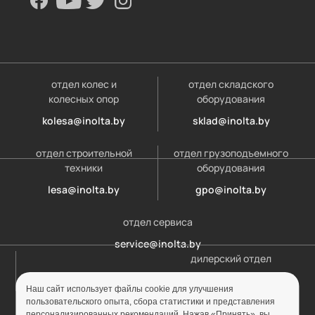
отдел колес и
отдел складского
колесных опор
оборудования
kolesa@inolta.by
sklad@inolta.by
отдел строительной
отдел грузоподъемного
техники
оборудования
lesa@inolta.by
gpo@inolta.by
отдел сервиса
service@inolta.by
дилерский отдел
opt@inolta.by
Наш сайт использует файлы cookie для улучшения
пользовательского опыта, сбора статистики и представления
персонализированных рекомендаций. Нажав «Принять», вы