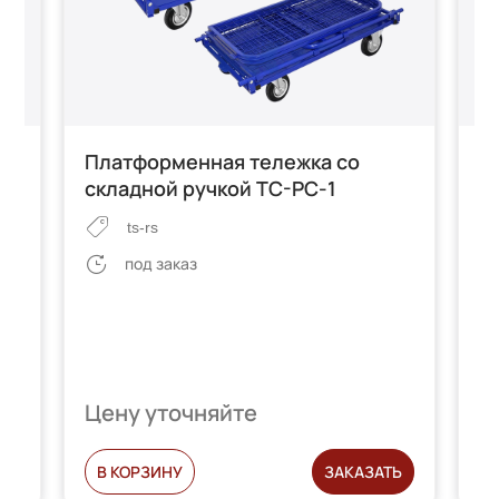
Платформенная тележка со
П
складной ручкой ТС-РС-1
с
ts-rs
под заказ
Цену уточняйте
Ц
Ь
В КОРЗИНУ
ЗАКАЗАТЬ