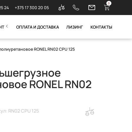
0
25 24
+375 17 300 20 05
НТ
ОПЛАТА И ДОСТАВКА
ЛИЗИНГ
КОНТАКТЫ
полиуретановое RONEL RN02 CPU 125
льшегрузное
новое RONEL RN02
ул: RN02 CPU 125