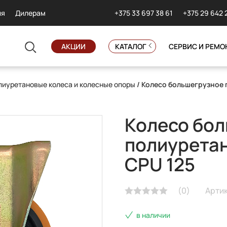
+375 33 697 38 61
+375 29 642 
ия
Дилерам
АКЦИИ
КАТАЛОГ
СЕРВИС И РЕМО
иуретановые колеса и колесные опоры
/ Колесо большегрузное 
Колесо бо
полиурета
CPU 125
(
0
)
Артик
в наличии