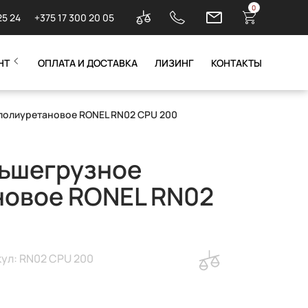
0
25 24
+375 17 300 20 05
НТ
ОПЛАТА И ДОСТАВКА
ЛИЗИНГ
КОНТАКТЫ
полиуретановое RONEL RN02 CPU 200
льшегрузное
новое RONEL RN02
ул: RN02 CPU 200