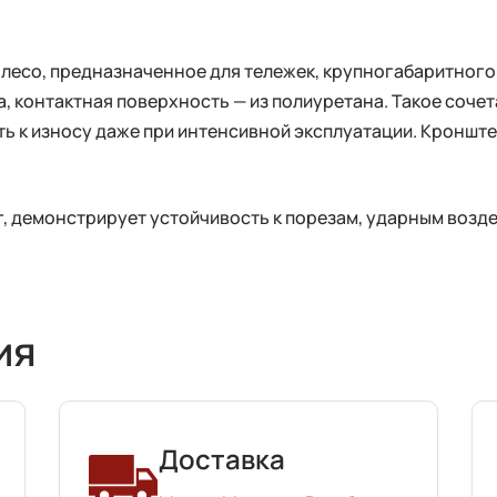
олесо, предназначенное для тележек, крупногабаритног
уна, контактная поверхность — из полиуретана. Такое со
ть к износу даже при интенсивной эксплуатации. Кроншт
, демонстрирует устойчивость к порезам, ударным возде
ия
Доставка