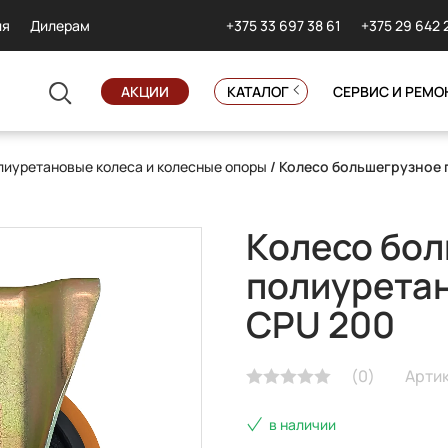
+375 33 697 38 61
+375 29 642 
ия
Дилерам
АКЦИИ
КАТАЛОГ
СЕРВИС И РЕМО
иуретановые колеса и колесные опоры
/ Колесо большегрузное 
Колесо бо
полиурета
CPU 200
(
0
)
Артик
в наличии