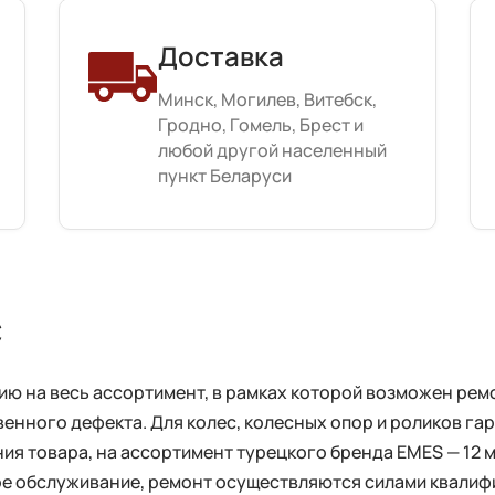
Доставка
Минск, Могилев, Витебск,
Гродно, Гомель, Брест и
любой другой населенный
пункт Беларуси
с
 на весь ассортимент, в рамках которой возможен ремо
енного дефекта. Для колес, колесных опор и роликов га
ия товара, на ассортимент турецкого бренда EMES — 12 
ное обслуживание, ремонт осуществляются силами квали