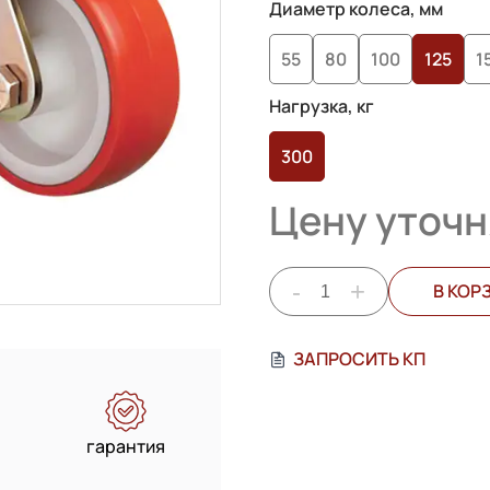
на основе
Диаметр колеса, мм
опроса
55
80
100
125
1
пользователей
Нагрузка, кг
300
Цену уточн
-
+
В КОР
ЗАПРОСИТЬ КП
гарантия