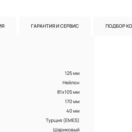
ИЯ
ГАРАНТИЯ И СЕРВИС
ПОДБОР К
125 мм
Нейлон
81x105 мм
170 мм
40 мм
Турция (EMES)
Шариковый