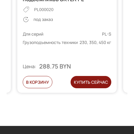
PL
PL000020
под заказ
L-S
Для серий
PL-S
Дл
 кг
Грузоподъемность техники
230, 350, 450 кг
Гр
288.75 BYN
Цена:
Ц
С
В КОРЗИНУ
КУПИТЬ СЕЙЧАС