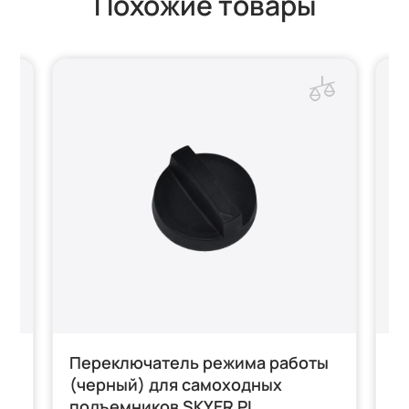
Похожие товары
Переключатель режима работы
Р
ER
(черный) для самоходных
д
подъемников SKYER PL
с