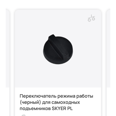
Переключатель режима работы
Д
ER
(черный) для самоходных
п
подъемников SKYER PL