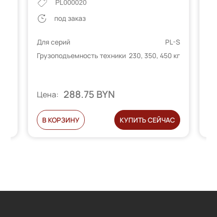
PL000020
под заказ
Дл
L-S
Для серий
PL-S
Гр
 кг
Грузоподъемность техники
230, 350, 450 кг
288.75 BYN
Цена:
Ц
С
В КОРЗИНУ
КУПИТЬ СЕЙЧАС