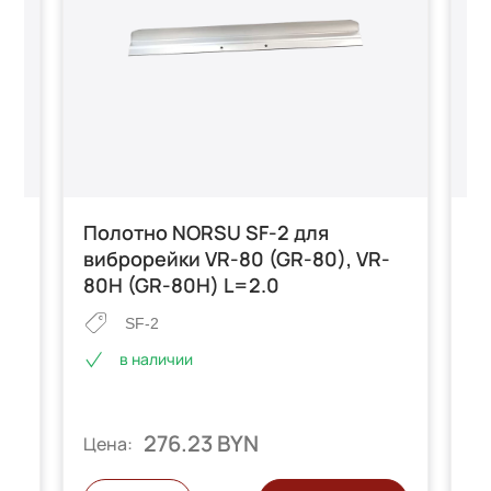
Полотно NORSU SF-2 для
П
-
виброрейки VR-80 (GR-80), VR-
в
80H (GR-80H) L=2.0
8
SF-2
в наличии
276.23 BYN
Цена:
Ц