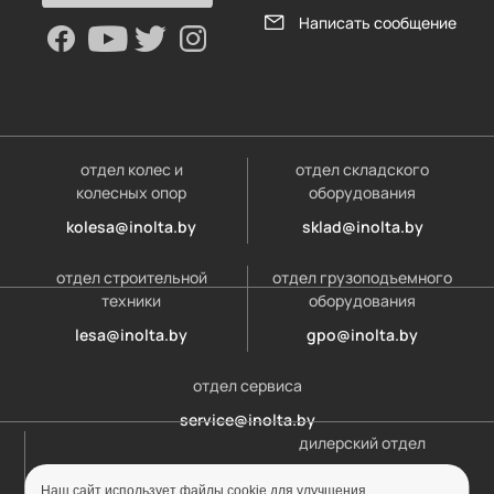
Написать сообщение
отдел колес и
отдел складского
колесных опор
оборудования
kolesa@inolta.by
sklad@inolta.by
отдел строительной
отдел грузоподъемного
техники
оборудования
lesa@inolta.by
gpo@inolta.by
отдел сервиса
service@inolta.by
дилерский отдел
opt@inolta.by
Наш сайт использует файлы cookie для улучшения