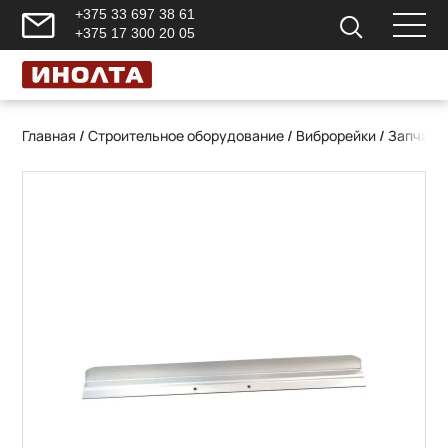
+375 33 697 38 61
+375 17 300 20 05
Главная
/
Строительное оборудование
/
Виброрейки
/
Запчаст