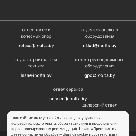
отдел колес и
отдел складского
колесных опор
оборудования
kolesa@inolta.by
sklad@inolta.by
отдел строительной
отдел грузоподъемного
техники
оборудования
lesa@inolta.by
gpo@inolta.by
отдел сервиса
service@inolta.by
дилерский отдел
opt@inolta.by
Наш сайт использует файлы cookie для улучшения
пользовательского опыта, сбора статистики и представления
персонализированных рекомендаций. Нажав «Принять», вы
даете согласие на обработку файлов cookie в соответствии с