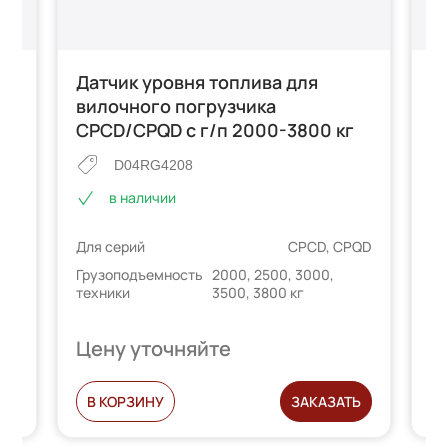
Датчик уровня топлива для
Д
г/
вилочного погрузчика
в
CPCD/CPQD с г/п 2000-3800 кг
п
D04RG4208
в наличии
CD
Для серий
CPCD, CPQD
Дл
00
Грузоподъемность
2000, 2500, 3000,
Гр
техники
3500, 3800 кг
те
Цену уточняйте
Ц
Ь
В КОРЗИНУ
ЗАКАЗАТЬ