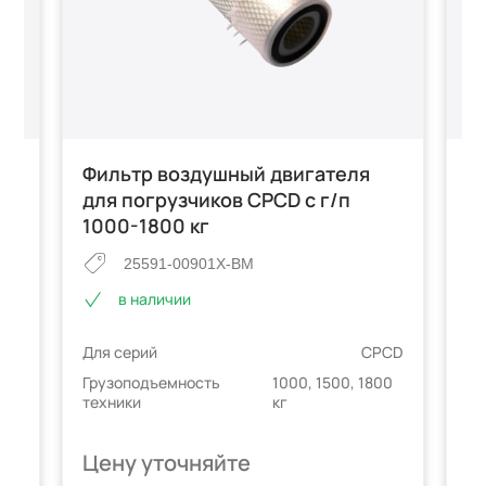
Фильтр воздушный двигателя
Ф
ка
для погрузчиков CPCD с г/п
д
1000-1800 кг
п
25591-00901X-BM
в наличии
CD
Для серий
CPCD
Дл
00
Грузоподъемность
1000, 1500, 1800
Гр
техники
кг
те
Цену уточняйте
Ц