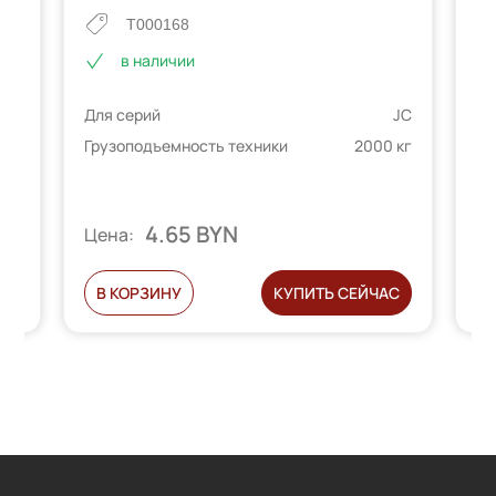
T000168
в наличии
JC
Для серий
JC
Дл
 кг
Грузоподъемность техники
2000 кг
Гр
4.65 BYN
Цена:
Ц
С
В КОРЗИНУ
КУПИТЬ СЕЙЧАС