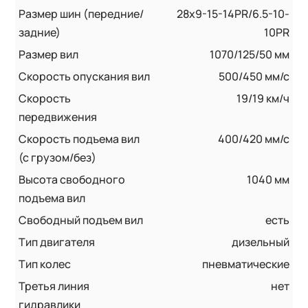
Размер шин (передние/
28x9-15-14PR/6.5-10-
задние)
10PR
Размер вил
1070/125/50 мм
Скорость опускания вил
500/450 мм/с
Скорость
19/19 км/ч
передвижения
Скорость подъема вил
400/420 мм/с
(с грузом/без)
Высота свободного
1040 мм
подъема вил
Свободный подъем вил
есть
Тип двигателя
дизельный
Тип колес
пневматические
Третья линия
нет
гидравлики