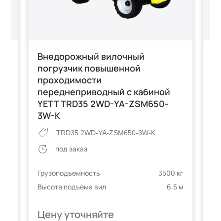
Внедорожный вилочный
Б
погрузчик повышенной
Y
ый
проходимости
3W
переднеприводный с кабиной
YETT TRD35 2WD-YA-ZSM650-
3W-K
Гр
TRD35 2WD-YA-ZSM650-3W-K
Вы
под заказ
 кг
5 м
Грузоподъемность
3500 кг
Высота подъема вил
6.5 м
Цену уточняйте
Ц