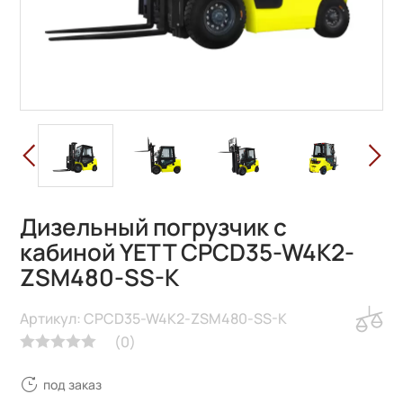
Дизельный погрузчик с
кабиной YETT CPCD35-W4K2-
ZSM480-SS-K
Артикул: CPCD35-W4K2-ZSM480-SS-K
(
0
)
под заказ