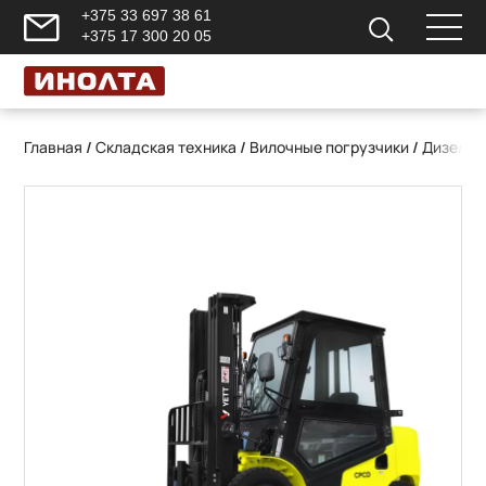
+375 33 697 38 61
+375 17 300 20 05
Главная
/
Складская техника
/
Вилочные погрузчики
/
Дизельн