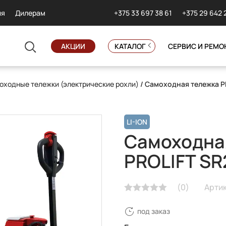
+375 33 697 38 61
+375 29 642 
ия
Дилерам
АКЦИИ
КАТАЛОГ
СЕРВИС И РЕМО
оходные тележки (электрические рохли)
/ Самоходная тележка P
LI-ION
Самоходна
PROLIFT SR
(
0
)
Артик
под заказ