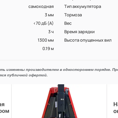
самоходная
Тип аккумулятора
3 мм
Тормоза
<70 дБ (А)
Вес
3 ч
Время зарядки
1300 мм
Высота опущенных вил
0.19 м
ыть изменены производителем в одностороннем порядке. П
тся публичной офертой.