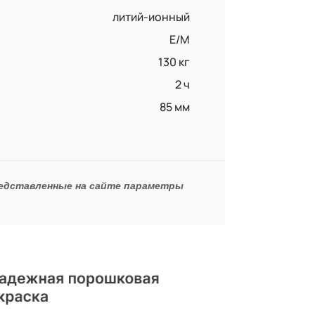
литий-ионный
E/M
130 кг
2 ч
85 мм
редставленные на сайте параметры