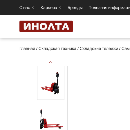
О нас
Карьера
Бренды
Полезная информац
Главная
/
Складская техника
/
Складские тележки
/
Сам