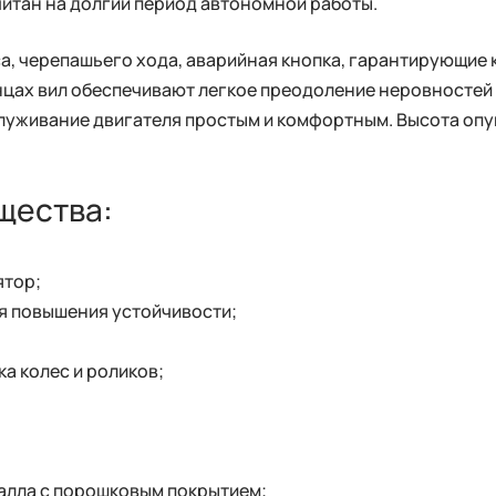
читан на долгий период автономной работы.
а, черепашьего хода, аварийная кнопка, гарантирующие
нцах вил обеспечивают легкое преодоление неровностей
луживание двигателя простым и комфортным. Высота опущ
щества:
ятор;
я повышения устойчивости;
а колес и роликов;
алла с порошковым покрытием;