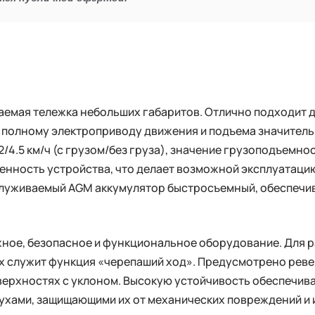
аемая тележка небольших габаритов. Отлично подходит 
я полному электроприводу движения и подъема значитель
/4.5 км/ч (с грузом/без груза), значение грузоподъемно
нность устройства, что делает возможной эксплуатаци
бслуживаемый AGM аккумулятор быстросъемный, обеспечи
ое, безопасное и функциональное оборудование. Для ра
х служит функция «черепаший ход». Предусмотрено реве
верхностях с уклоном. Высокую устойчивость обеспечив
жухами, защищающими их от механических повреждений и