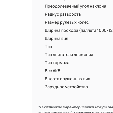
Преодолеваемый угол наклона
Радиус разворота
Размер рулевых колес
Ширина прохода (паллета 1000×12
Ширина вил
Тип
Тип двигателя движения
Тип тормоза
Вес АКБ
Высота опущенных вил
Зарядное устройство
*Технические характеристики могут б
носят справочный характер и не являю