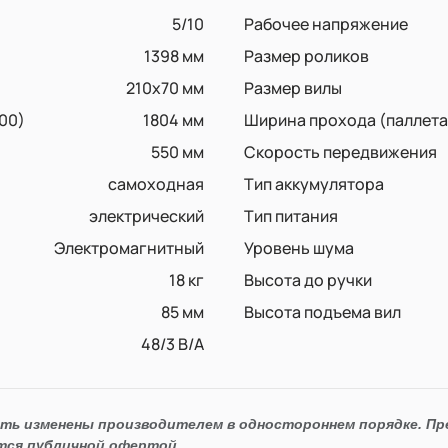
5/10
Рабочее напряжение
1398 мм
Размер роликов
210x70 мм
Размер вилы
00)
1804 мм
Ширина прохода (паллета
550 мм
Скорость передвижения
самоходная
Тип аккумулятора
электрический
Тип питания
Электромагнитный
Уровень шума
18 кг
Высота до ручки
85 мм
Высота подъема вил
48/3 В/А
ыть изменены производителем в одностороннем порядке. П
тся публичной офертой.