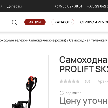
+375 33 697 38 61
+375 29 642 
ия
Дилерам
АКЦИИ
КАТАЛОГ
СЕРВИС И РЕМО
оходные тележки (электрические рохли)
/ Самоходная тележка P
Самоходна
PROLIFT SK
(
0
)
Артик
под заказ
Цену уточн