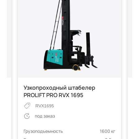
Узкопроходный штабелер
У
PROLIFT PRO RVX 1695
P
RVX1695
под заказ
 кг
Грузоподъемность
1600 кг
Гр