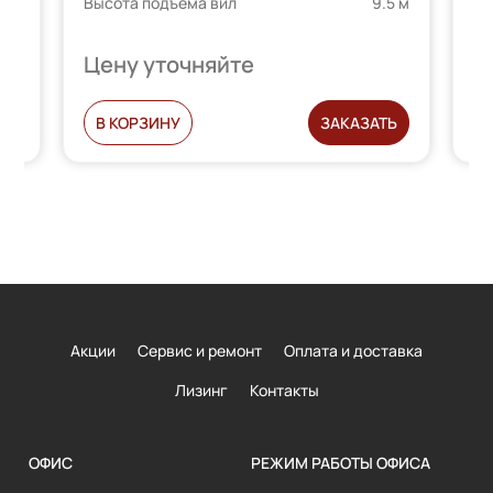
2 м
Высота подъема вил
9.5 м
Вы
Цену уточняйте
Ц
Ь
В КОРЗИНУ
ЗАКАЗАТЬ
Акции
Сервис и ремонт
Оплата и доставка
Лизинг
Контакты
ОФИС
РЕЖИМ РАБОТЫ ОФИСА