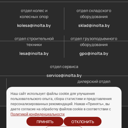
отдел колес и
отдел складского
колесных опор
оборудования
kolesa@inolta.by
sklad@inolta.by
отдел строительной
отдел грузоподъемного
техники
оборудования
lesa@inolta.by
gpo@inolta.by
отдел сервиса
service@inolta.by
дилерский отдел
opt@inolta.by
Наш сайт использует файлы cookie для улучшения
пользовательского опыта, сбора статистики и представления
персонализированных рекомендаций. Нажав «Принять», вы
даете согласие на обработку файлов cookie в соответствии с
© ООО «Инолта» 2010-2026 г. УНП 691302759
Политикой конфиденциальности
ПРИНЯТЬ
ОТКЛОНИТЬ
Отзыв согласия на
Политика