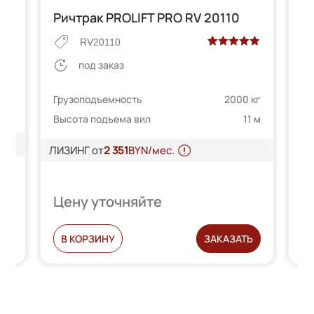
Ричтрак PROLIFT PRO RV 20110
Р
RV20110
Рейтинг
2
под заказ
5.00
из 5 на
основе
 кг
Грузоподъемность
2000 кг
Гр
опроса
0 м
Высота подъема вил
11 м
пользователей
Вы
ЛИЗИНГ от
2 351
BYN/мес.
Цену уточняйте
Ц
С
В КОРЗИНУ
ЗАКАЗАТЬ