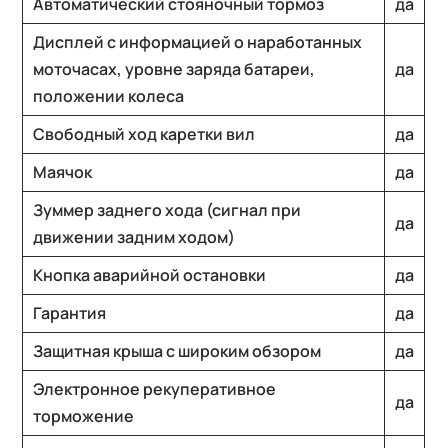
Автоматический стояночный тормоз
да
Дисплей с информацией о наработанных
моточасах, уровне заряда батареи,
да
положении колеса
Свободный ход каретки вил
да
Маячок
да
Зуммер заднего хода (сигнал при
да
движении задним ходом)
Кнопка аварийной остановки
да
Гарантия
да
Защитная крыша с широким обзором
да
Электронное рекуперативное
да
торможение