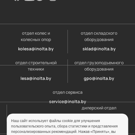
отдел колес и
отдел складского
колесных опор
оборудования
kolesa@inolta.by
sklad@inolta.by
отдел строительной
отдел грузоподъемного
техники
оборудования
lesa@inolta.by
gpo@inolta.by
отдел сервиса
service@inolta.by
дилерский отдел
opt@inolta.by
Наш сайт использует файлы cookie для улучшения
пользовательского опыта, сбора статистики и представления
персонализированных рекомендаций. Нажав «Принять», вы