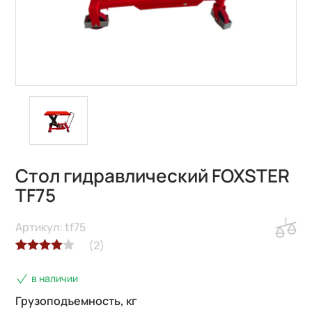
Стол гидравлический FOXSTER
TF75
Артикул: tf75
(
2
)
Рейтинг
2
в наличии
4.00
из 5
на основе
Грузоподъемность, кг