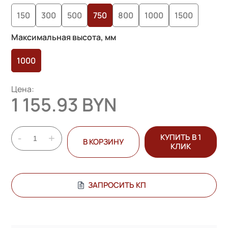
опроса
150
300
500
750
800
1000
1500
пользователей
Максимальная высота, мм
1000
Цена:
1 155.93 BYN
-
+
КУПИТЬ В 1
В КОРЗИНУ
КЛИК
ЗАПРОСИТЬ КП