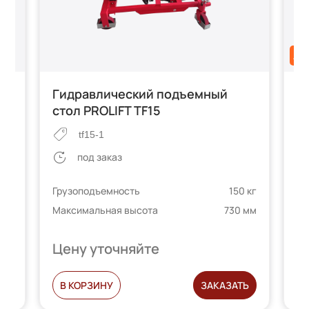
АК
Гидравлический подъемный
С
стол PROLIFT TF15
T
tf15-1
под заказ
 кг
Грузоподъемность
150 кг
Гр
 мм
Максимальная высота
730 мм
Ма
Цену уточняйте
Ц
Ь
В КОРЗИНУ
ЗАКАЗАТЬ