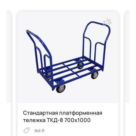
Стандартная платформенная
С
тележка ТКД-8 700х1000
т
tkd-8