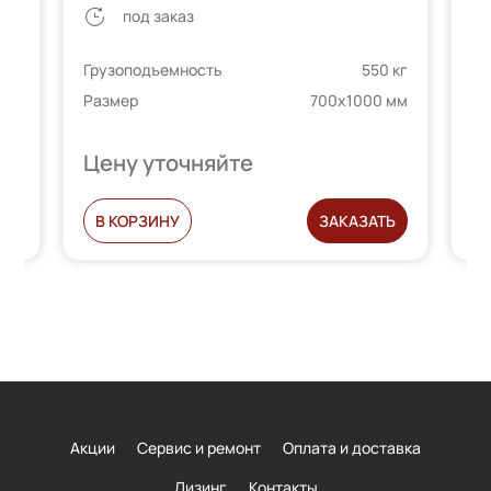
под заказ
Грузоподъемность
550 кг
Гр
 кг
Размер
700х1000 мм
Ра
 мм
Цену уточняйте
Ц
Ь
В КОРЗИНУ
ЗАКАЗАТЬ
Акции
Сервис и ремонт
Оплата и доставка
Лизинг
Контакты