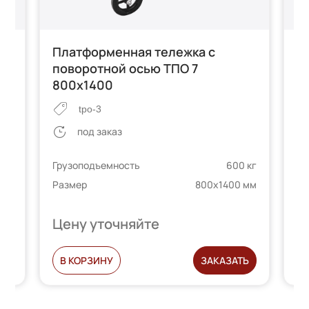
Платформенная тележка с
П
поворотной осью ТПО 7
п
800х1400
6
tpo-3
под заказ
 кг
Грузоподъемность
600 кг
Гр
 мм
Размер
800х1400 мм
Ра
Цену уточняйте
Ц
Ь
В КОРЗИНУ
ЗАКАЗАТЬ