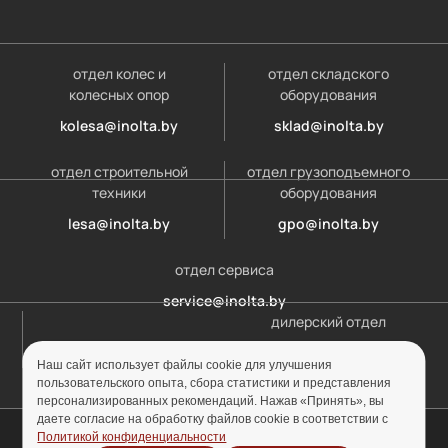
отдел колес и
отдел складского
колесных опор
оборудования
kolesa@inolta.by
sklad@inolta.by
отдел строительной
отдел грузоподъемного
техники
оборудования
lesa@inolta.by
gpo@inolta.by
отдел сервиса
service@inolta.by
дилерский отдел
opt@inolta.by
Наш сайт использует файлы cookie для улучшения
пользовательского опыта, сбора статистики и представления
персонализированных рекомендаций. Нажав «Принять», вы
даете согласие на обработку файлов cookie в соответствии с
© ООО «Инолта» 2010-2026 г. УНП 691302759
Политикой конфиденциальности