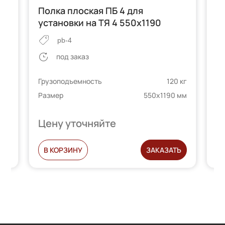
Полка плоская ПБ 4 для
М
установки на ТЯ 4 550х1190
т
pb-4
под заказ
 кг
Грузоподъемность
120 кг
Гр
 мм
Размер
550х1190 мм
Ра
Цену уточняйте
Ц
Ь
В КОРЗИНУ
ЗАКАЗАТЬ