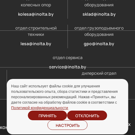
колесных опор
оборудования
kolesa@inolta.by
sklad@inolta.by
отдел строительной
отдел грузоподъемного
техники
оборудования
lesa@inolta.by
gpo@inolta.by
отдел сервиса
service@inolta.by
дилерский отдел
opt@inolta.by
Наш сайт использует файлы cookie для улучшения
пользовательского опыта, сбора статистики и представления
персонализированных рекомендаций. Нажав «Принять», вы
даете согласие на обработку файлов cookie в соответствии с
© ООО «Инолта» 2010-2026 г. УНП 691302759
Политикой конфиденциальности
ПРИНЯТЬ
ОТКЛОНИТЬ
Отзыв согласия на
Политика
обработку персональных
НАСТРОИТЬ
конфиденциальности
данных