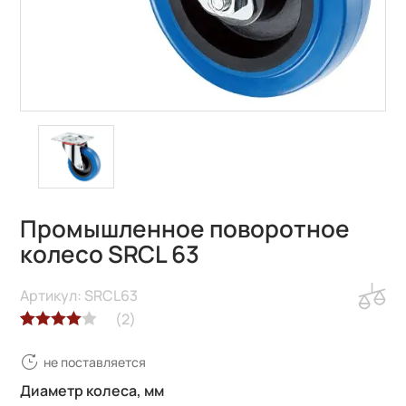
Промышленное поворотное
колесо SRCL 63
Артикул: SRCL63
(
2
)
Рейтинг
2
не поставляется
4.00
из 5
на основе
Диаметр колеса, мм