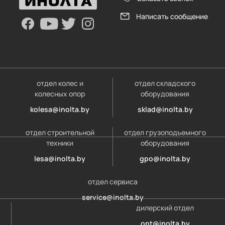
Написать сообщение
отдел колес и
отдел складского
колесных опор
оборудования
kolesa@inolta.by
sklad@inolta.by
отдел строительной
отдел грузоподъемного
техники
оборудования
lesa@inolta.by
gpo@inolta.by
отдел сервиса
service@inolta.by
дилерский отдел
opt@inolta.by