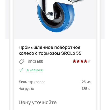
Промышленное поворотное
П
колесо с тормозом SRCLb 55
к
SRCLb55
Рейтинг
2
в наличии
4.00
из 5
е
на основе
 мм
Ди
Диаметр колеса
125 мм
опроса
 кг
На
телей
пользователей
Нагрузка
185 кг
Цену уточняйте