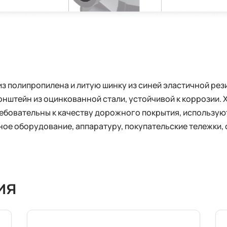
з полипропилена и литую шинку из синей эластичной рез
штейн из оцинкованной стали, устойчивой к коррозии. Х
ребовательны к качеству дорожного покрытия, используютс
ное оборудование, аппаратуру, покупательские тележки,
ия