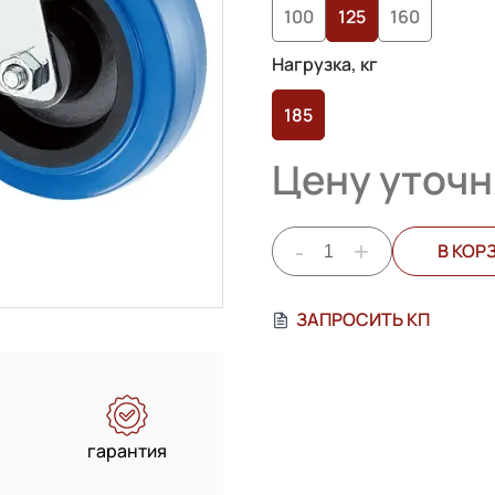
100
125
160
пользователей
Нагрузка, кг
185
Цену уточн
-
+
В КОР
ЗАПРОСИТЬ КП
гарантия