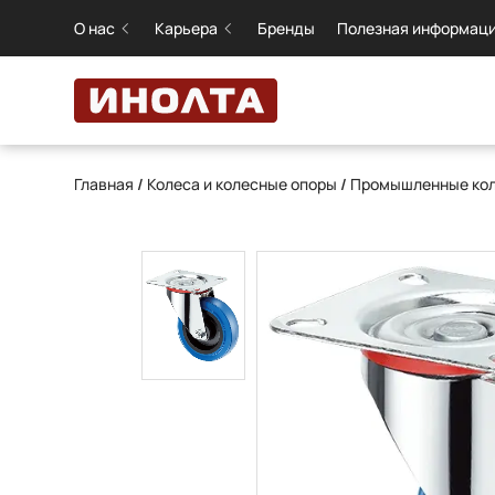
О нас
Карьера
Бренды
Полезная информац
Главная
/
Колеса и колесные опоры
/
Промышленные кол