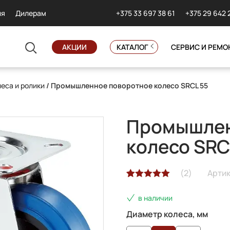
+375 33 697 38 61
+375 29 642 
ия
Дилерам
АКЦИИ
КАТАЛОГ
СЕРВИС И РЕМО
еса и ролики
/ Промышленное поворотное колесо SRCL 55
Промышлен
колесо SRC
(
2
)
Артик
Рейтинг
2
в наличии
5.00
из 5 на
основе
Диаметр колеса, мм
опроса