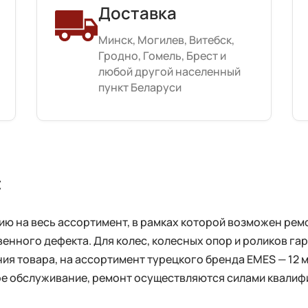
Доставка
Минск, Могилев, Витебск,
Гродно, Гомель, Брест и
любой другой населенный
пункт Беларуси
с
 на весь ассортимент, в рамках которой возможен ремо
енного дефекта. Для колес, колесных опор и роликов га
ия товара, на ассортимент турецкого бренда EMES — 12 
ное обслуживание, ремонт осуществляются силами квали