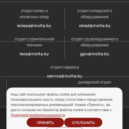
отдел колес и
отдел складского
колесных опор
оборудования
kolesa@inolta.by
sklad@inolta.by
отдел строительной
отдел грузоподъемного
техники
оборудования
lesa@inolta.by
gpo@inolta.by
отдел сервиса
service@inolta.by
дилерский отдел
opt@inolta.by
Наш сайт использует файлы cookie для улучшения
пользовательского опыта, сбора статистики и представления
персонализированных рекомендаций. Нажав «Принять», вы
даете согласие на обработку файлов cookie в соответствии с
© ООО «Инолта» 2010-2026 г. УНП 691302759
Политикой конфиденциальности
ПРИНЯТЬ
ОТКЛОНИТЬ
Отзыв согласия на
Политика