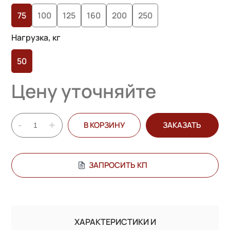
опроса
75
100
125
160
200
250
пользователей
Нагрузка, кг
50
Цену уточняйте
-
+
В КОРЗИНУ
ЗАКАЗАТЬ
ЗАПРОСИТЬ КП
ХАРАКТЕРИСТИКИ И