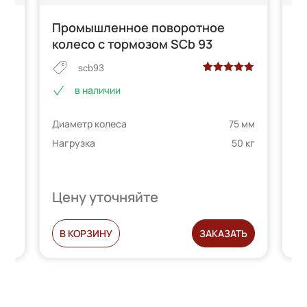
Промышленное поворотное
П
колесо с тормозом SCb 93
к
scb93
Рейтинг
2
в наличии
5.00
из 5 на
основе
 мм
Ди
Диаметр колеса
75 мм
опроса
 кг
На
пользователей
Нагрузка
50 кг
Цену уточняйте
Ц
Ь
В КОРЗИНУ
ЗАКАЗАТЬ