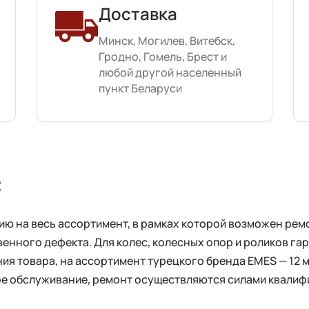
Доставка
Минск, Могилев, Витебск,
Гродно, Гомель, Брест и
любой другой населенный
пункт Беларуси
с
 на весь ассортимент, в рамках которой возможен ремо
енного дефекта. Для колес, колесных опор и роликов га
ия товара, на ассортимент турецкого бренда EMES — 12 
ное обслуживание, ремонт осуществляются силами квали