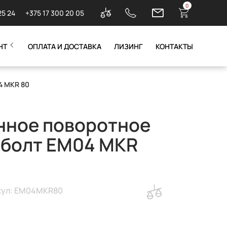
0
25 24
+375 17 300 20 05
НТ
ОПЛАТА И ДОСТАВКА
ЛИЗИНГ
КОНТАКТЫ
4 MKR 80
ное поворотное
 болт EM04 MKR
кул: EM04MKR80