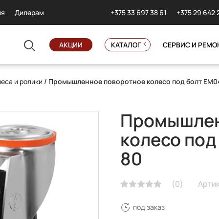
+375 33 697 38 61
+375 29 642 
ия
Дилерам
АКЦИИ
КАТАЛОГ
СЕРВИС И РЕМО
еса и ролики
/ Промышленное поворотное колесо под болт EM0
Промышлен
колесо под
80
(
0
)
Арти
под заказ