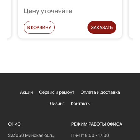
Цену уточняйте
Ц
Ь
В КОРЗИНУ
ЗАКАЗАТЬ
Акции
Сервис и ремонт
Оплата и доставка
Лизинг
Контакты
ОФИС
РЕЖИМ РАБОТЫ ОФИСА
223060 Минская обл.,
Пн-Пт 8:00 - 17:00