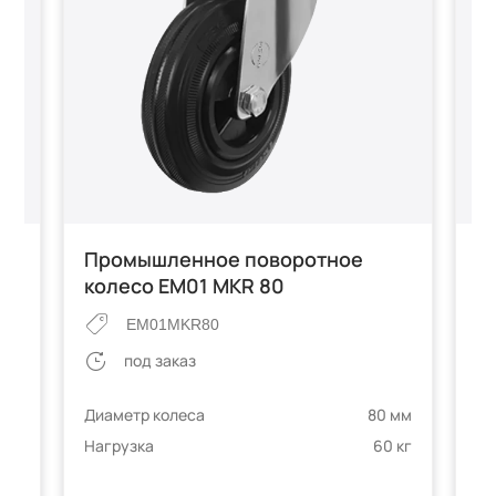
Промышленное поворотное
П
колесо EM01 MKR 80
к
EM01MKR80
под заказ
 мм
Диаметр колеса
80 мм
Ди
 кг
Нагрузка
60 кг
На