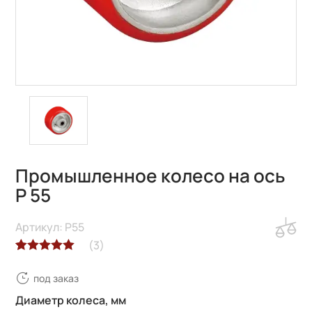
Промышленное колесо на ось
P 55
Артикул: P55
(
3
)
Рейтинг
3
под заказ
5.00
из 5 на
основе
Диаметр колеса, мм