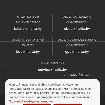
отдел колес и
отдел складского
колесных опор
оборудования
kolesa@inolta.by
sklad@inolta.by
отдел строительной
отдел грузоподъемного
техники
оборудования
lesa@inolta.by
gpo@inolta.by
отдел сервиса
service@inolta.by
дилерский отдел
opt@inolta.by
Наш сайт использует файлы cookie для улучшения
пользовательского опыта, сбора статистики и представления
персонализированных рекомендаций. Нажав «Принять», вы
даете согласие на обработку файлов cookie в соответствии с
© ООО «Инолта» 2010-2026 г. УНП 691302759
Политикой конфиденциальности