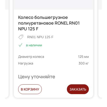
Колесо большегрузное
Б
0
полиуретановое RONEL RN01
п
NPU 125 F
E
RN01 NPU 125 F
в наличии
 мм
Ди
Диаметр колеса
125 мм
 кг
На
Нагрузка
300 кг
Цену уточняйте
Ц
Ь
В КОРЗИНУ
ЗАКАЗАТЬ