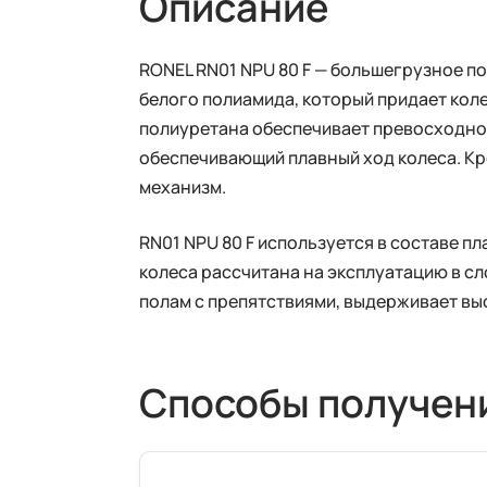
Описание
RONEL RN01 NPU 80 F — большегрузное п
белого полиамида, который придает кол
полиуретана обеспечивает превосходное
обеспечивающий плавный ход колеса. Кр
механизм.
RN01 NPU 80 F используется в составе 
колеса рассчитана на эксплуатацию в с
полам с препятствиями, выдерживает выс
Способы получен