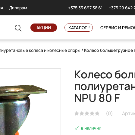
+375 33 697 38 61
+375 29 642 
ия
Дилерам
АКЦИИ
КАТАЛОГ
СЕРВИС И РЕМО
иуретановые колеса и колесные опоры
/ Колесо большегрузное 
Колесо бо
полиурета
NPU 80 F
(
0
)
Артик
в наличии