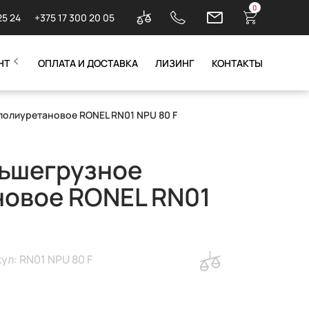
0
25 24
+375 17 300 20 05
НТ
ОПЛАТА И ДОСТАВКА
ЛИЗИНГ
КОНТАКТЫ
полиуретановое RONEL RN01 NPU 80 F
льшегрузное
новое RONEL RN01
ул: RN01 NPU 80 F