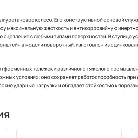
олиуретановое колесо. Его конструктивной основой служ
есу максимальную жесткость и антикоррозийную инертно
 сцепление с любыми типами поверхностей. В ступице у
онштейн в модели поворотный, изготовлен из оцинкован
платформенных тележек и различного тяжелого промышле
ложных условиях: оно сохраняет работоспособность при
окие ударные нагрузки и обладает стойкостью к порезам
ия