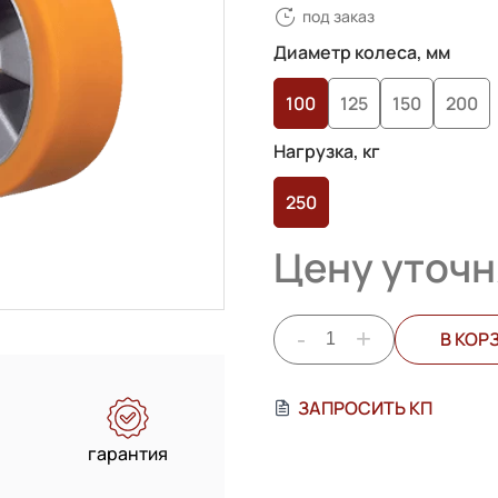
под заказ
4.00
из 5
на основе
Диаметр колеса, мм
опроса
100
125
150
200
пользователей
Нагрузка, кг
250
Цену уточн
-
+
В КОР
ЗАПРОСИТЬ КП
гарантия