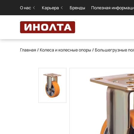
О нас
Карьера
Бренды
Полезная информац
Главная
/
Колеса и колесные опоры
/
Большегрузные пол