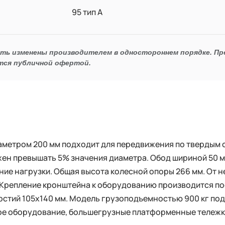
95 тип А
ыть изменены производителем в одностороннем порядке. П
тся публичной офертой.
иаметром 200 мм подходит для передвижения по твердым
жен превышать 5% значения диаметра. Обод шириной 50
ие нагрузки. Общая высота колесной опоры 266 мм. От н
 Крепление кронштейна к оборудованию производится п
рстий 105x140 мм. Модель грузоподъемностью 900 кг под
ое оборудование, большегрузные платформенные тележк