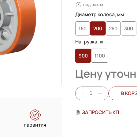
под заказ
4.00
из 5
на основе
Диаметр колеса, мм
опроса
150
200
250
300
пользователей
Нагрузка, кг
900
1100
Цену уточн
-
+
В КОР
ЗАПРОСИТЬ КП
гарантия