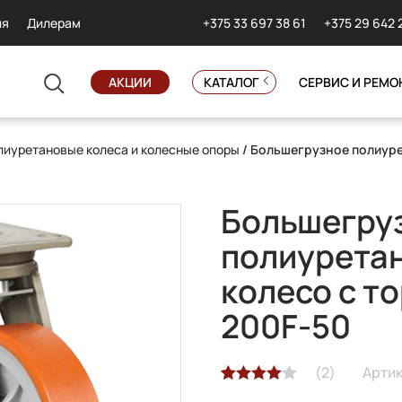
+375 33 697 38 61
+375 29 642 
ия
Дилерам
АКЦИИ
КАТАЛОГ
СЕРВИС И РЕМО
иуретановые колеса и колесные опоры
/ Большегрузное полиуре
Большегру
полиурета
колесо с т
200F-50
(
2
)
Артик
Рейтинг
2