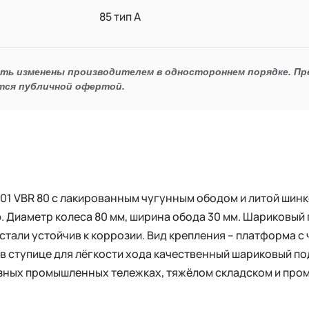
85 тип А
ыть изменены производителем в одностороннем порядке. П
тся публичной офертой.
1 VBR 80 с лакированным чугунным ободом и литой шинко
 Диаметр колеса 80 мм, ширина обода 30 мм. Шариковый 
стали устойчив к коррозии. Вид крепления – платформа 
в ступице для лёгкости хода качественный шариковый по
зных промышленных тележках, тяжёлом складском и пр