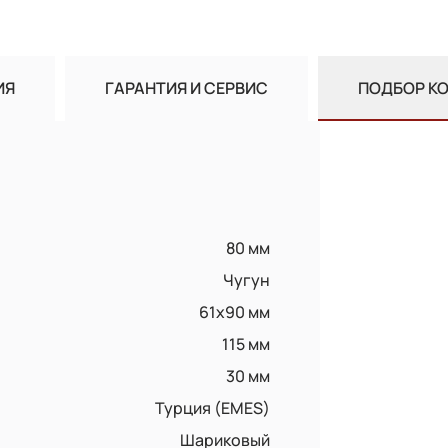
ИЯ
ГАРАНТИЯ И СЕРВИС
ПОДБОР К
80 мм
Чугун
61x90 мм
115 мм
30 мм
Турция (EMES)
Шариковый