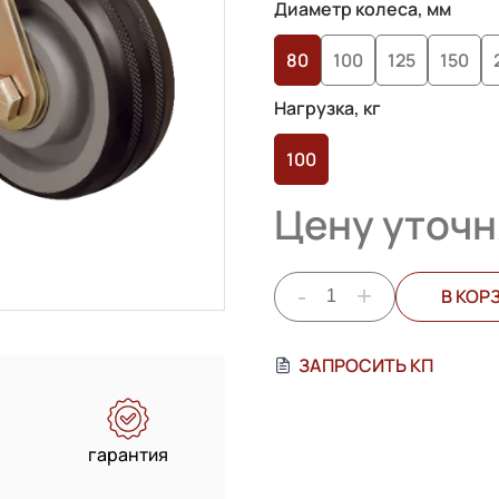
на основе
Диаметр колеса, мм
опроса
80
100
125
150
пользователей
Нагрузка, кг
100
Цену уточн
-
+
В КОР
ЗАПРОСИТЬ КП
гарантия