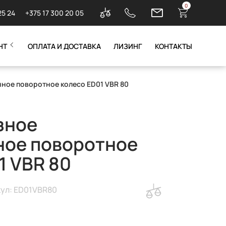
0
25 24
+375 17 300 20 05
НТ
ОПЛАТА И ДОСТАВКА
ЛИЗИНГ
КОНТАКТЫ
ное поворотное колесо ED01 VBR 80
зное
ное поворотное
1 VBR 80
ул: ED01VBR80