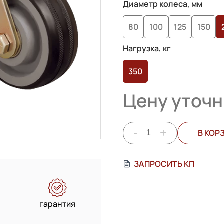
на основе
Диаметр колеса, мм
опроса
80
100
125
150
пользователей
Нагрузка, кг
350
Цену уточн
-
+
В КОР
ЗАПРОСИТЬ КП
гарантия