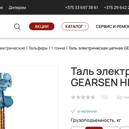
+375 33 697 38 61
+375 29 642 
ия
Дилерам
АКЦИИ
КАТАЛОГ
СЕРВИС И РЕМО
лектрические
/
Тельферы
/
1 тонна
/ Таль электрическая цепная G
Таль элект
GEARSEN H
(
0
)
Артик
в наличии
Грузоподъемность, кг