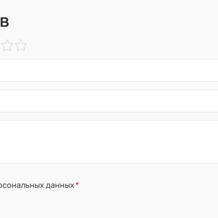
в
ерсональных данных
*