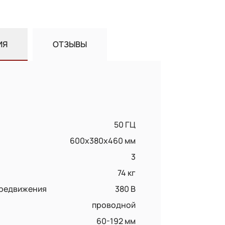
ИЯ
ОТЗЫВЫ
50 ГЦ
600x380x460 мм
3
74 кг
ередвижения
380 В
проводной
60-192 мм