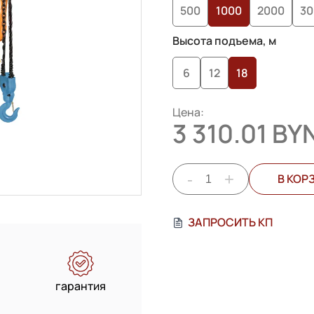
500
1000
2000
30
Высота подъема, м
6
12
18
Цена:
3 310.01 BY
-
+
В КОР
ЗАПРОСИТЬ КП
гарантия