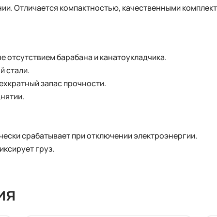
нии. Отличается компактностью, качественными комплек
е отсутствием барабана и канатоукладчика.
й стали.
ехкратный запас прочности.
нятии.
ески срабатывает при отключении электроэнергии.
ксирует груз.
ия