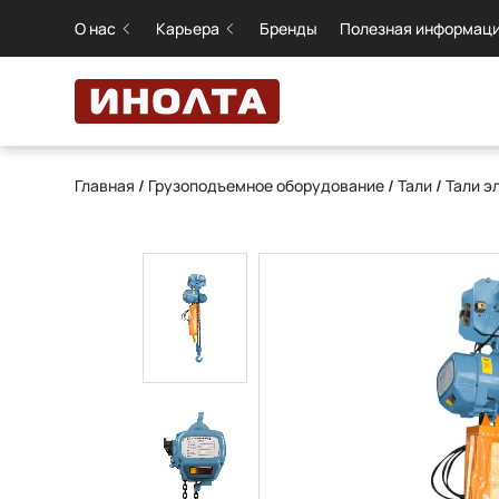
О нас
Карьера
Бренды
Полезная информац
Главная
/
Грузоподъемное оборудование
/
Тали
/
Тали э