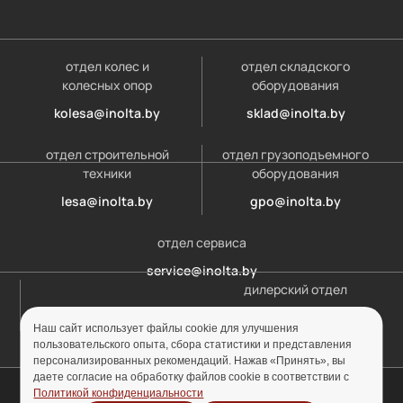
отдел колес и
отдел складского
колесных опор
оборудования
kolesa@inolta.by
sklad@inolta.by
отдел строительной
отдел грузоподъемного
техники
оборудования
lesa@inolta.by
gpo@inolta.by
отдел сервиса
service@inolta.by
дилерский отдел
opt@inolta.by
Наш сайт использует файлы cookie для улучшения
пользовательского опыта, сбора статистики и представления
персонализированных рекомендаций. Нажав «Принять», вы
даете согласие на обработку файлов cookie в соответствии с
© ООО «Инолта» 2010-2026 г. УНП 691302759
Политикой конфиденциальности