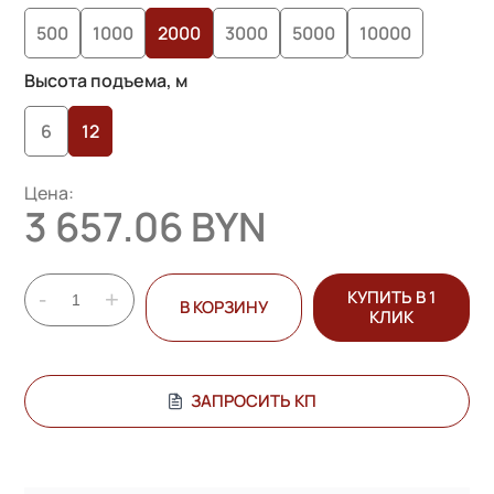
опроса
500
1000
2000
3000
5000
10000
пользователей
Высота подъема, м
6
12
Цена:
3 657.06 BYN
-
+
КУПИТЬ В 1
В КОРЗИНУ
КЛИК
ЗАПРОСИТЬ КП