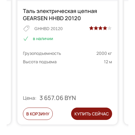
Таль электрическая цепная
Э
GEARSEN HHBD 20120
ц
GHHBD 20120
Рейтинг
2
в наличии
4.00
из 5
на основе
Грузоподъемность
2000 кг
Гр
опроса
 кг
пользователей
Высота подъема
12 м
Вы
6 м
3 657.06 BYN
Цена:
Ц
С
В КОРЗИНУ
КУПИТЬ СЕЙЧАС