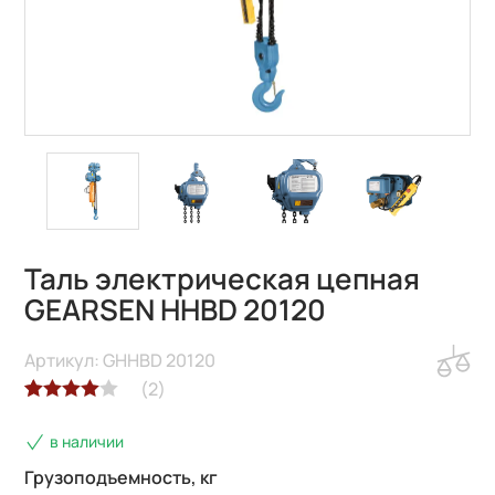
Таль электрическая цепная
GEARSEN HHBD 20120
Артикул: GHHBD 20120
(
2
)
Рейтинг
2
в наличии
4.00
из 5
на основе
Грузоподъемность, кг